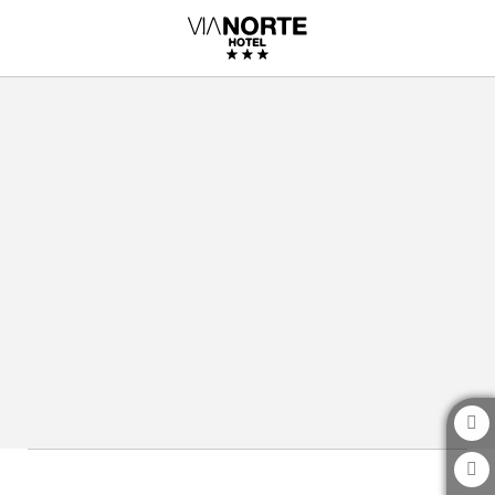
Relaxe Na Nossa Piscina de ViaNorte Hotel em Leça do Balio. Site Oficial.